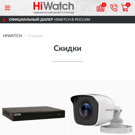
0
0
ЦИАЛЬНЫЙ ДИЛЕР
HIWATCH В РОССИИ
HIWATCH
Скидки
Скидки