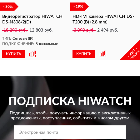
- 30%
- 19%
Видеорегистратор HIWATCH
HD-TVI камера HIWATCH DS-
DS-N308/2(D)
T200 (B) (2.8 mm)
18 290 руб.
12 803 руб.
3 090 руб.
2 494 руб.
ТИП:
Сетевые (IP)
ПОДКЛЮЧЕНИЕ:
8-канальные
- ХИТ -
продаж
КУПИТЬ
КУПИТЬ
ПОДПИСКА
HIWATCH
Подпишись, чтобы получать информацию о эксклюзивных
предложениях,
поступлениях, событиях и многом другом