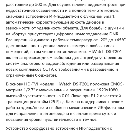
расстояние до 500 м. Для осуществления видеоконтроля при
недостаточной освещенности и в полной темноте модель
снабжена встроенной ИК-подсветкой с функцией Smart,
автоматически корректирующей яркость диодов в
зависимости от удаленности объекта. Для борьбы с шумами
на «борту» присутствует цифровое шумоподавление DNR.
Расширенный диапазон рабочих температур от -20° до +45°C
дает возможность устанавливать камеру в любых типах
помещений, в том числе неотапливаемых. HiWatch DS-T201
является превосходным выбором для апгрейда устаревших
систем аналогового видеонаблюдения или развертывания
новых комплексов CCTV, с требованиями к разрешению и
ограниченным бюджетом.
В основу HD-TVI модели HiWatch DS-T201 положена CMOS-
матрица 1/2.7" с максимальным разрешением 1920х1080,
высокой чувствительностью 0.01 Люкс при F1.2 и частотой
трансляции реалтайм (25 Fps). Камера поддерживает режим
работы «день/ночь» и снабжена механическим ИК-фильтром
для исправления цветопередачи в светлое время суток и
повышения уровня чувствительности в темное.
Устройство оборудовано встроенной ИК-подсветкой с