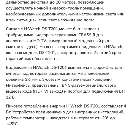
дальностью действия до 20 метров, позволяющей
осуществлять ночной видеоконтроль помещений,
необорудованных дополнительными источниками света или
в тех ситуациях, если свет неожиданно погас.
Сигнал с HiWatch DS-T201 может быть записан
трибридными видеорегистраторами TRASSIR для
аналоговых и HD-TVI камер (полный модельный ряд
смотрите здесь). На весь ассортимент видеокамер HiWatch,
включая модель DS-T201, распространяется 2-летний срок
гарантийных обязательств.
Видеокамера HiWatch DS-T201 выполнена в форм-факторе
купола, под которым располагается мегапиксельный
объектив 3.6 мм с 3-осевым конструктивом крепления.
Интерфейсы представлены: BNC-разъемом аналогового
видеовыхода (HD-TVI выход) и портом для подключения БП
12 В.
Пиковое потребление энергии HiWatch DS-T201 составляет 4
Вт. Устройство предназначено для внутренних инсталляций,
рабочие температуры находятся в интервале от -20° до
+45°C.