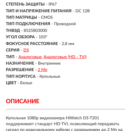
СТЕПЕНЬ ЗАЩИТЫ
- IP67
ТИП И НАПРЯЖЕНИЕ ПИТАНИЯ
- DC 12В
ТИП МАТРИЦЫ
- CMOS
ТИП ПОДКЛЮЧЕНИЯ
- Проводной
ТНВЭД
- 8525803000
УГОЛ ОБЗОРА
- 103°
ФОКУСНОЕ РАССТОЯНИЕ
- 2.8 мм
СЕРИЯ
-
DS
ТИП
-
Аналоговые
Аналоговые (HD - TVi)
НАЗНАЧЕНИЕ
-
Внутренние
РАЗРЕШЕНИЕ
-
2 Мп
ТИП КОРПУСА
-
Купольные
ЦВЕТ
-
Белые
ОПИСАНИЕ
Купольная 1080p видеокамера HiWatch DS-T201
поддерживает стандарт HD-TVI, позволяющий передавать
сигнал по коаксиальному кабелю с разрешением до 2 Мп на