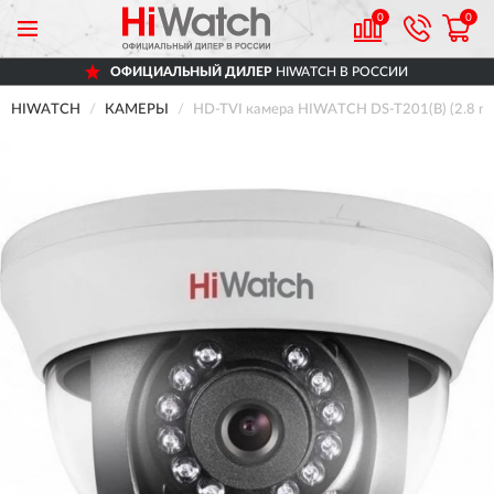
0
0
ОФИЦИАЛЬНЫЙ ДИЛЕР
HIWATCH В РОССИИ
HIWATCH
КАМЕРЫ
HD-TVI камера HIWATCH DS-T201(B) (2.8 m