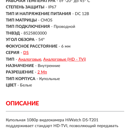
РАБОЧАЯ ТЕМПЕРАТУРА
- от -20° до 45° C
СТЕПЕНЬ ЗАЩИТЫ
- IP67
ТИП И НАПРЯЖЕНИЕ ПИТАНИЯ
- DC 12В
ТИП МАТРИЦЫ
- CMOS
ТИП ПОДКЛЮЧЕНИЯ
- Проводной
ТНВЭД
- 8525803000
УГОЛ ОБЗОРА
- 54°
ФОКУСНОЕ РАССТОЯНИЕ
- 6 мм
СЕРИЯ
-
DS
ТИП
-
Аналоговые
Аналоговые (HD - TVi)
НАЗНАЧЕНИЕ
-
Внутренние
РАЗРЕШЕНИЕ
-
2 Мп
ТИП КОРПУСА
-
Купольные
ЦВЕТ
-
Белые
ОПИСАНИЕ
Купольная 1080p видеокамера HiWatch DS-T201
поддерживает стандарт HD-TVI, позволяющий передавать