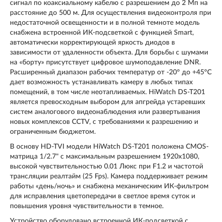
сигнал по коаксиальному кабелю с разрешением до 2 Мп на
расстояние до 500 м. Для осуществления видеоконтроля при
недостаточной освещенности и в полной темноте модель
снабжена встроенной ИК-подсветкой с функцией Smart,
автоматически корректирующей яркость диодов в
зависимости от удаленности объекта. Для борьбы с шумами
на «борту» присутствует цифровое шумоподавление DNR.
Расширенный диапазон рабочих температур от -20° до +45°C
дает возможность устанавливать камеру в любых типах
помещений, в том числе неотапливаемых. HiWatch DS-T201
является превосходным выбором для апгрейда устаревших
систем аналогового видеонаблюдения или развертывания
новых комплексов CCTV, с требованиями к разрешению и
ограниченным бюджетом.
В основу HD-TVI модели HiWatch DS-T201 положена CMOS-
матрица 1/2.7" с максимальным разрешением 1920х1080,
высокой чувствительностью 0.01 Люкс при F1.2 и частотой
трансляции реалтайм (25 Fps). Камера поддерживает режим
работы «день/ночь» и снабжена механическим ИК-фильтром
для исправления цветопередачи в светлое время суток и
повышения уровня чувствительности в темное.
Устройство оборудовано встроенной ИК-подсветкой с