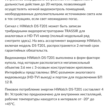
дальностью действия до 20 метров, позволяющей
осуществлять ночной видеоконтроль помещений,
необорудованных дополнительными источниками света или
в тех ситуациях, если свет неожиданно погас.
Сигнал с HiWatch DS-T201 может быть записан
трибридными видеорегистраторами TRASSIR для
аналоговых и HD-TVI камер (полный модельный ряд
смотрите здесь). На весь ассортимент видеокамер HiWatch,
включая модель DS-T201, распространяется 2-летний срок
гарантийных обязательств.
Видеокамера HiWatch DS-T201 выполнена в форм-факторе
купола, под которым располагается мегапиксельный
объектив 3.6 мм с 3-осевым конструктивом крепления.
Интерфейсы представлены: BNC-разъемом аналогового
видеовыхода (HD-TVI выход) и портом для подключения БП
12 В.
Пиковое потребление энергии HiWatch DS-T201 составляет 4
Вт. Устройство предназначено для внутренних инсталляций,
рабочие температуры находятся в интервале от -20° до
+45°C.