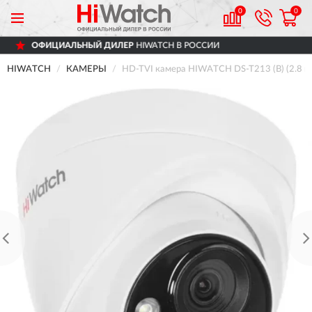
0
0
НЫЙ ДИЛЕР
HIWATCH В РОССИИ
ДОСТА
HIWATCH
КАМЕРЫ
HD-TVI камера HIWATCH DS-T213 (B) (2.8 