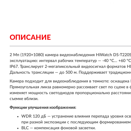
ОПИСАНИЕ
2 Мп (1920×1080) камера видеонаблюдения HiWatch DS-T220S 
эксплуатацию: интервал рабочих температур — -40 °C… +60 °C
IP67. Транслирует 2-мегапиксельный видеосигнал форматов H
Дальность трансляции — до 500 м. Поддерживает традицион
Камера подходит для видеонаблюдения в темноте: оснащена 
Прямоугольная линза равномерно рассеивает свет по сцене в 
изменяет мощность светодиодов пропорционально расстоянию
съемке вблизи.
Функции улучшения изображения:
WDR 120 дБ — устранение влияния перепада уровня осв
при разной экспозиции с последующим формированием 
BLC — компенсация фоновой засветки.