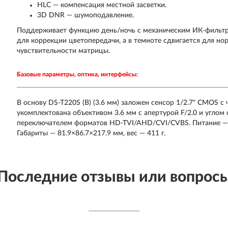
HLC — компенсация местной засветки.
3D DNR — шумоподавление.
Поддерживает функцию день/ночь с механическим ИК-фильтр
для коррекции цветопередачи, а в темноте сдвигается для н
чувствительности матрицы.
Базовые параметры, оптика, интерфейсы:
В основу DS-T220S (B) (3.6 мм) заложен сенсор 1/2.7" CMOS с 
укомплектована объективом 3.6 мм с апертурой F/2.0 и углом
переключателем форматов HD-TVI/AHD/CVI/CVBS. Питание — 
Габариты — 81.9×86.7×217.9 мм, вес — 411 г.
Последние отзывы или вопрос