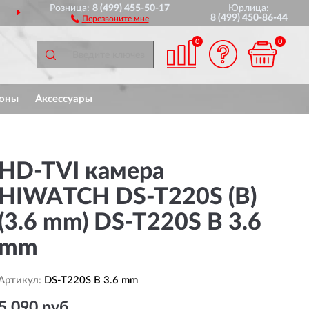
Розница:
8 (499) 455-50-17
Юрлица:
ДОСТАВИМ
ПО ВСЕЙ РОССИИ
8 (499) 450-86-44
Перезвоните мне
0
0
оны
Аксессуары
HD-TVI камера
HIWATCH DS-T220S (B)
(3.6 mm) DS-T220S B 3.6
mm
Артикул:
DS-T220S B 3.6 mm
5 090 руб.