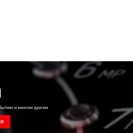
H
бытиях и многом другом
СЯ