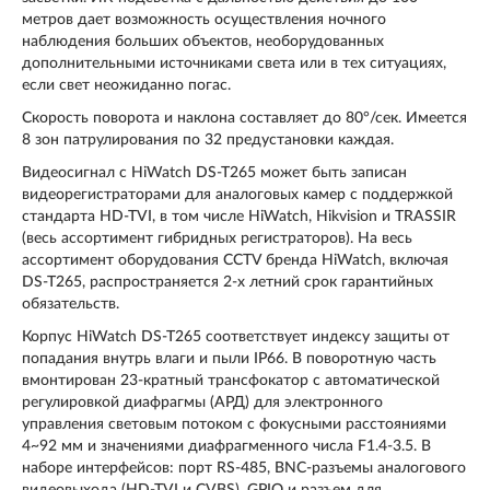
метров дает возможность осуществления ночного
наблюдения больших объектов, необорудованных
дополнительными источниками света или в тех ситуациях,
если свет неожиданно погас.
Скорость поворота и наклона составляет до 80°/сек. Имеется
8 зон патрулирования по 32 предустановки каждая.
Видеосигнал с HiWatch DS-T265 может быть записан
видеорегистраторами для аналоговых камер с поддержкой
стандарта HD-TVI, в том числе HiWatch, Hikvision и TRASSIR
(весь ассортимент гибридных регистраторов). На весь
ассортимент оборудования CCTV бренда HiWatch, включая
DS-T265, распространяется 2-х летний срок гарантийных
обязательств.
Корпус HiWatch DS-T265 соответствует индексу защиты от
попадания внутрь влаги и пыли IP66. В поворотную часть
вмонтирован 23-кратный трансфокатор с автоматической
регулировкой диафрагмы (АРД) для электронного
управления световым потоком с фокусными расстояниями
4~92 мм и значениями диафрагменного числа F1.4-3.5. В
наборе интерфейсов: порт RS-485, BNC-разъемы аналогового
видеовыхода (HD-TVI и CVBS), GPIO и разъем для