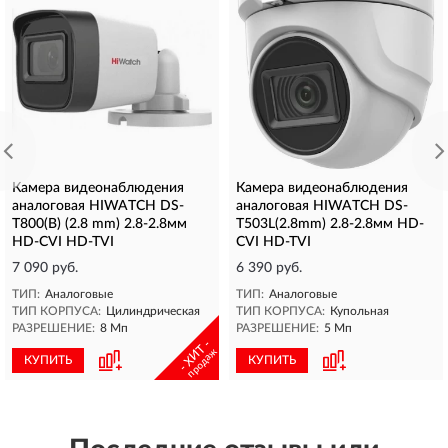
Камера видеонаблюдения
Камера видеонаблюдения
аналоговая HIWATCH DS-
аналоговая HIWATCH DS-
T800(B) (2.8 mm) 2.8-2.8мм
T503L(2.8mm) 2.8-2.8мм HD-
HD-CVI HD-TVI
CVI HD-TVI
7 090 руб.
6 390 руб.
ТИП:
Аналоговые
ТИП:
Аналоговые
ТИП КОРПУСА:
Цилиндрическая
ТИП КОРПУСА:
Купольная
РАЗРЕШЕНИЕ:
8 Мп
РАЗРЕШЕНИЕ:
5 Мп
- ХИТ -
продаж
КУПИТЬ
КУПИТЬ