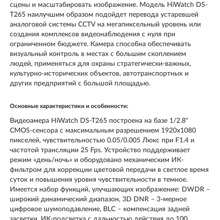
сцены и масштабировать изображение. Модель HiWatch DS-
T265 наилучшим образом подойдет перевода устаревшей
аналоговой системы CCTV на мегапиксельный уровень или
создания комплексов видеонаблюдения с нуля при
ограниченном бюджете. Камера способна обеспечивать
визуальный контроль в местах с большим скоплением
людей, применяться для охраны стратегически-важных,
культурно-исторических объектов, автотранспортных и
других предприятий с большой площадью.
Основные характеристики и особенности:
Видеоамера HiWatch DS-T265 построена на базе 1/2.8"
CMOS-сенсора c максимальным разрешением 1920х1080
пикселей, чувствительностью 0.05/0.005 Люкс при F1.4 и
частотой трансляции 25 Fps. Устройство поддерживает
режим «день/ночь» и оборудовано механическим ИК-
фильтром для коррекции цветовой передачи в светлое время
суток и повышения уровня чувствительности в темное.
Имеется набор функций, улучшающих изображение: DWDR –
широкий динамический диапазон, 3D DNR – 3-мерное
цифровое шумоподавление, BLC – компенсация задней
засветки. ИК-подсветка с дальностью действия до 100