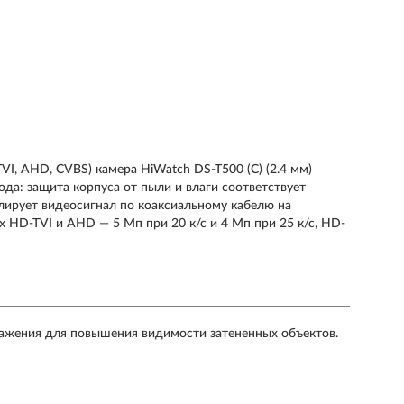
I, AHD, CVBS) камера HiWatch DS-T500 (C) (2.4 мм)
ода: защита корпуса от пыли и влаги соответствует
слирует видеосигнал по коаксиальному кабелю на
х HD-TVI и AHD — 5 Мп при 20 к/с и 4 Мп при 25 к/с, HD-
ажения для повышения видимости затененных объектов.