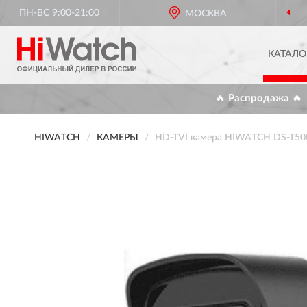
ПН-ВС 9:00-21:00
МОСКВА
КАТАЛО
🔥 Распродажа 🔥
HIWATCH
КАМЕРЫ
HD-TVI камера HIWATCH DS-T500 