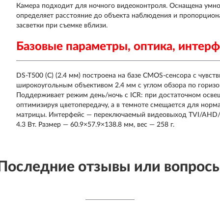
Камера подходит для ночного видеоконтроля. Оснащена умно
определяет расстояние до объекта наблюдения и пропорцио
засветки при съемке вблизи.
Базовые параметры, оптика, интер
DS-T500 (C) (2.4 мм) построена на базе CMOS-сенсора с чувств
широкоугольным объективом 2.4 мм с углом обзора по горизон
Поддерживает режим день/ночь с ICR: при достаточном осве
оптимизируя цветопередачу, а в темноте смещается для норм
матрицы. Интерфейс — переключаемый видеовыход TVI/AHD/
4.3 Вт. Размер — 60.9×57.9×138.8 мм, вес — 258 г.
Последние отзывы или вопрос