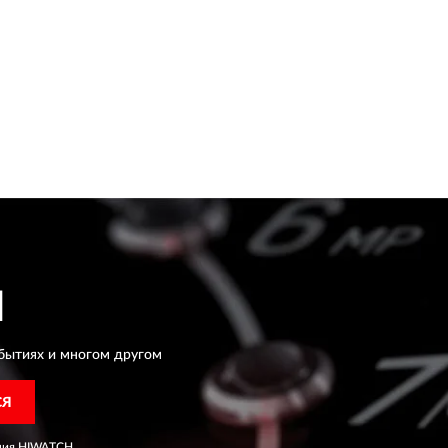
H
бытиях и многом другом
СЯ
ния
HIWATCH