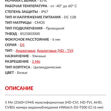
НОЧНАЯ СЪЕМКА
- Есть
РАБОЧАЯ ТЕМПЕРАТУРА
- от -40° до 60° C
СТЕПЕНЬ ЗАЩИТЫ
- IP67
ТИП И НАПРЯЖЕНИЕ ПИТАНИЯ
- DC 12В
ТИП МАТРИЦЫ
- CMOS
ТИП ПОДКЛЮЧЕНИЯ
- Проводной
ТНВЭД
- 8525803000
ФОКУСНОЕ РАССТОЯНИЕ
- 6 мм
СЕРИЯ
-
DS
ТИП
-
Аналоговые
Аналоговые (HD - TVi)
НАЗНАЧЕНИЕ
-
Уличные
РАЗРЕШЕНИЕ
-
5 Мп
ТИП КОРПУСА
-
Цилиндрические
ЦВЕТ
-
Белые
ОПИСАНИЕ
5 Мп (2560×1944) мультиформатная (HD-CVI, HD-TVI, AHD,
CVBS) камера видеонаблюдения HiWatch DS-T500 (C) (6 мм)