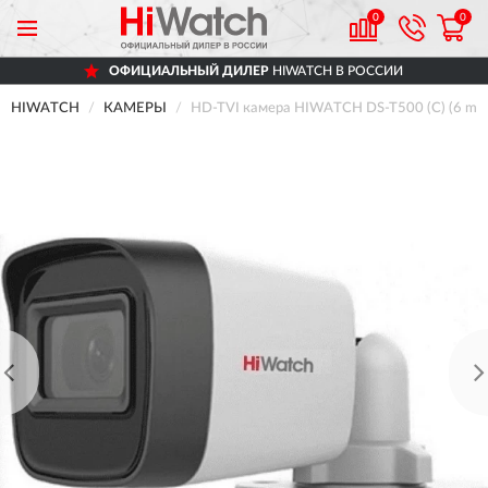
0
0
ОФИЦИАЛЬНЫЙ ДИЛЕР
HIWATCH В РОССИИ
HIWATCH
КАМЕРЫ
HD-TVI камера HIWATCH DS-T500 (C) (6 mm