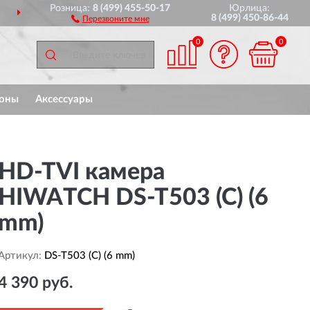
Розница:
8 (499) 455-50-17
Юрлица:
 ВСЕЙ РОССИИ
ПОЛН
8 (499) 450-86-44
Перезвоните мне
0
0
оны
Аксессуары
HD-TVI камера
HIWATCH DS-T503 (C) (6
mm)
Артикул:
DS-T503 (C) (6 mm)
4 390 руб.