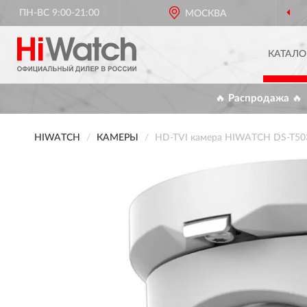
ПН-ВС 9:00-21:00
ОФИЦИАЛЬНЫЙ ДИЛЕР
МОСКВА
HIWAT
КАТАЛО
🔥 Распродажа 🔥
HIWATCH
КАМЕРЫ
HD-TVI камера HIWATCH DS-T503