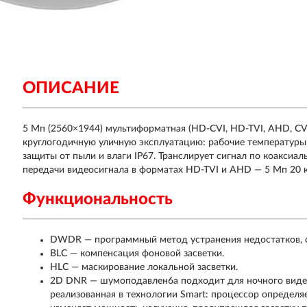
ОПИСАНИЕ
5 Мп (2560×1944) мультиформатная (HD-CVI, HD-TVI, AHD, CVB
круглогодичную уличную эксплуатацию: рабочие температуры 
защиты от пыли и влаги IP67. Транслирует сигнал по коаксиа
передачи видеосигнала в форматах HD-TVI и AHD — 5 Мп 20 к/
Функциональность
DWDR — программный метод устранения недостатков, 
BLC — компенсация фоновой засветки.
HLC — маскирование локальной засветки.
2D DNR — шумоподавлен6а подходит для ночного видео
реализованная в технологии Smart: процессор определя