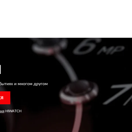
H
бытиях и многом другом
СЯ
ния
HIWATCH