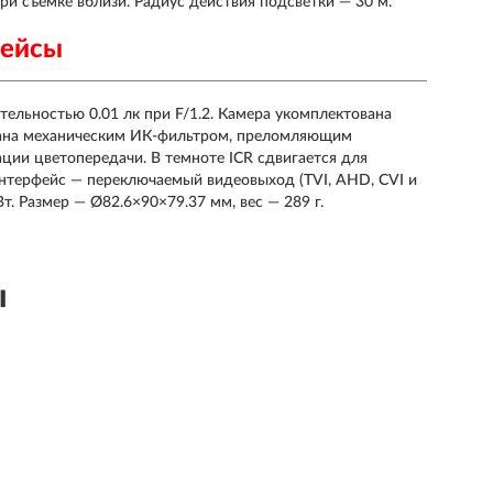
ри съемке вблизи. Радиус действия подсветки — 30 м.
фейсы
тельностью 0.01 лк при F/1.2. Камера укомплектована
вана механическим ИК-фильтром, преломляющим
ии цветопередачи. В темноте ICR сдвигается для
нтерфейс — переключаемый видеовыход (TVI, AHD, CVI и
т. Размер — Ø82.6×90×79.37 мм, вес — 289 г.
ы