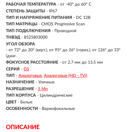
РАБОЧАЯ ТЕМПЕРАТУРА
- от -40° до 60° C
СТЕПЕНЬ ЗАЩИТЫ
- IP67
ТИП И НАПРЯЖЕНИЕ ПИТАНИЯ
- DC 12В
ТИП МАТРИЦЫ
- CMOS Progressive Scan
ТИП ПОДКЛЮЧЕНИЯ
- Проводной
ТНВЭД
- 8525803000
УГОЛ ОБЗОРА
- от 72° до 20° (верт.), от 95° до 26° (гориз.), от 126° до 33°
(диаг.
ФОКУСНОЕ РАССТОЯНИЕ
- от 2.7 мм до 13.5 мм
СЕРИЯ
-
DS
ТИП
-
Аналоговые
Аналоговые (HD - TVi)
НАЗНАЧЕНИЕ
-
Уличные
РАЗРЕШЕНИЕ
-
5 Мп
ТИП КОРПУСА
-
Цилиндрические
ЦВЕТ
-
Белые
ОСОБЕННОСТИ
-
Вариофокальные
ОПИСАНИЕ