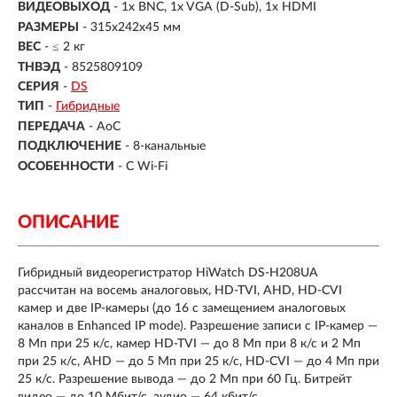
ВИДЕОВЫХОД
- 1x BNC, 1x VGA (D-Sub), 1x HDMI
РАЗМЕРЫ
- 315х242х45 мм
ВЕС
- ≤ 2 кг
ТНВЭД
- 8525809109
СЕРИЯ
-
DS
ТИП
-
Гибридные
ПЕРЕДАЧА
-
AoC
ПОДКЛЮЧЕНИЕ
-
8-канальные
ОСОБЕННОСТИ
-
С Wi-Fi
ОПИСАНИЕ
Гибридный видеорегистратор HiWatch DS-H208UA
рассчитан на восемь аналоговых, HD-TVI, AHD, HD-CVI
камер и две IP-камеры (до 16 с замещением аналоговых
каналов в Enhanced IP mode). Разрешение записи с IP-камер —
8 Мп при 25 к/с, камер HD-TVI — до 8 Мп при 8 к/с и 2 Мп
при 25 к/с, AHD — до 5 Мп при 25 к/с, HD-CVI — до 4 Мп при
25 к/с. Разрешение вывода — до 2 Мп при 60 Гц. Битрейт
видео — до 10 Мбит/с, аудио — 64 кбит/с.