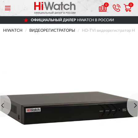
0
0
ОФИЦИАЛЬНЫЙ ДИЛЕР
HIWATCH В РОССИИ
HIWATCH
ВИДЕОРЕГИСТРАТОРЫ
HD-TVI видеорегистратор H