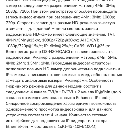
камер со следующими разрешениями матриц: 4Мп; 3Мп;
1080p; 720p. При этом регистратор способен производить
запись видеосигнала при разрешениях: 4Мп; 3Мп; 1080p;
720p. Скорость записи для разных HD-режимов зачастую
отличается, для данной модели скорость записи
видеосигнала HD-камер имеет следующие значения: TVI:
4М-N/3Мп@15к/с, 1080p/720p@30к/с; AHD/CVI:
1080p/720p@15к/с; IP: 6Мп@25к/с; CVBS: WD1@25к/с.
Видеорегистратор DS-H304QA(C) позволяет записывать
видеопотоки IP-камер с разрешениями матриц: 6Мп; 5Мп;
4Мп; 2Мп; 1.3Мп; 1Мп. Гибридные видеорегистраторы
позволяют помимо HD-камер дополнительно подключать и
IP-камеры, записывая потоки сетевых камер, либо полностью
замещать аналоговые камеры IP-камерами. Особенность
гибридного режима для данной модели состоит в
следующем: 4 канала TVI/AHD/CVI + 2 канала IP@6Мп (до 6
каналов с замещением аналоговых в Enhanced IP mode).
Синхронное воспроизведение характеризует возможность
одновременного просмотра видеоархива и для данного
устройства составляет: 4 канала. Количество сетевых
интерфейсов для подключения IP-видеорегистратора к
Ethernet-сетям составляет: 1хRJ-45 (10M/100M).