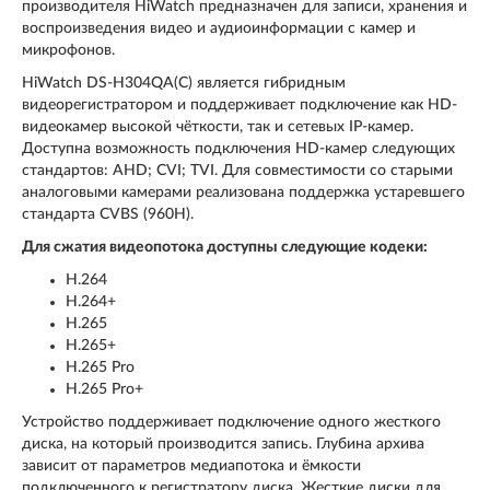
производителя HiWatch предназначен для записи, хранения и
воспроизведения видео и аудиоинформации с камер и
микрофонов.
HiWatch DS-H304QA(C) является гибридным
видеорегистратором и поддерживает подключение как HD-
видеокамер высокой чёткости, так и сетевых IP-камер.
Доступна возможность подключения HD-камер следующих
стандартов: AHD; CVI; TVI. Для совместимости со старыми
аналоговыми камерами реализована поддержка устаревшего
стандарта CVBS (960H).
Для сжатия видеопотока доступны следующие кодеки:
H.264
H.264+
H.265
H.265+
H.265 Pro
H.265 Pro+
Устройство поддерживает подключение одного жесткого
диска, на который производится запись. Глубина архива
зависит от параметров медиапотока и ёмкости
подключенного к регистратору диска. Жесткие диски для