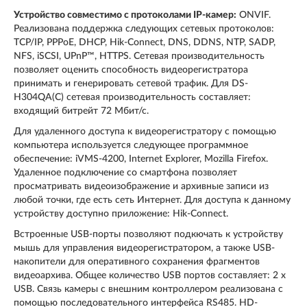
Устройство совместимо с протоколами IP-камер:
ONVIF.
Реализована поддержка следующих сетевых протоколов:
TCP/IP, PPPoE, DHCP, Hik-Connect, DNS, DDNS, NTP, SADP,
NFS, iSCSI, UPnP™, HTTPS. Сетевая производительность
позволяет оценить способность видеорегистратора
принимать и генерировать сетевой трафик. Для DS-
H304QA(C) сетевая производительность составляет:
входящий битрейт 72 Мбит/с.
Для удаленного доступа к видеорегистратору с помощью
компьютера используется следующее программное
обеспечение: iVMS-4200, Internet Explorer, Mozilla Firefox.
Удаленное подключение со смартфона позволяет
просматривать видеоизображение и архивные записи из
любой точки, где есть сеть Интернет. Для доступа к данному
устройству доступно приложение: Hik-Connect.
Встроенные USB-порты позволяют подкючать к устройству
мышь для управления видеорегистратором, а также USB-
накопители для оперативного сохранения фрагментов
видеоархива. Общее количество USB портов составляет: 2 x
USB. Связь камеры с внешним контроллером реализована с
помощью последовательного интерфейса RS485. HD-