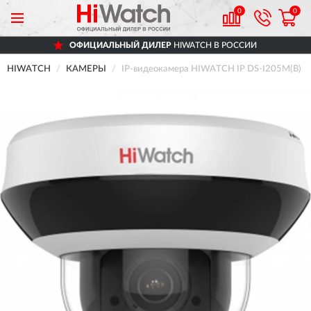
0
0
ОФИЦИАЛЬНЫЙ ДИЛЕР
HIWATCH В РОССИИ
HIWATCH
КАМЕРЫ
IP-видеокамера HIWATCH IP DS-I205M(B)