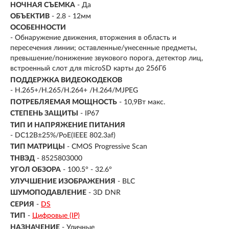
НОЧНАЯ СЪЕМКА
- Да
ОБЪЕКТИВ
- 2.8 - 12мм
ОСОБЕННОСТИ
- Обнаружение движения, вторжения в область и
пересечения линии; оставленные/унесенные предметы,
превышение/понижение звукового порога, детектор лиц,
встроенный слот для microSD карты до 256Гб
ПОДДЕРЖКА ВИДЕОКОДЕКОВ
- H.265+/H.265/H.264+ /H.264/MJPEG
ПОТРЕБЛЯЕМАЯ МОЩНОСТЬ
- 10,9Вт макс.
СТЕПЕНЬ ЗАЩИТЫ
- IP67
ТИП И НАПРЯЖЕНИЕ ПИТАНИЯ
- DC12В±25%/PoE(IEEE 802.3af)
ТИП МАТРИЦЫ
- CMOS Progressive Scan
ТНВЭД
- 8525803000
УГОЛ ОБЗОРА
- 100.5° - 32.6°
УЛУЧШЕНИЕ ИЗОБРАЖЕНИЯ
- BLC
ШУМОПОДАВЛЕНИЕ
- 3D DNR
СЕРИЯ
-
DS
ТИП
-
Цифровые (IP)
НАЗНАЧЕНИЕ
-
Уличные