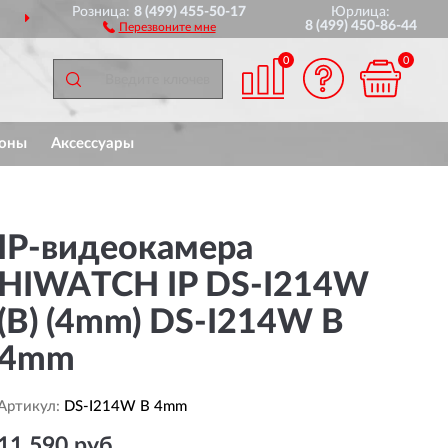
Розница:
8 (499) 455-50-17
Юрлица:
ДОСТАВИМ
ПО ВСЕЙ РОССИИ
8 (499) 450-86-44
Перезвоните мне
0
0
оны
Аксессуары
IP-видеокамера
HIWATCH IP DS-I214W
(B) (4mm) DS-I214W B
4mm
Артикул:
DS-I214W B 4mm
11 590 руб.