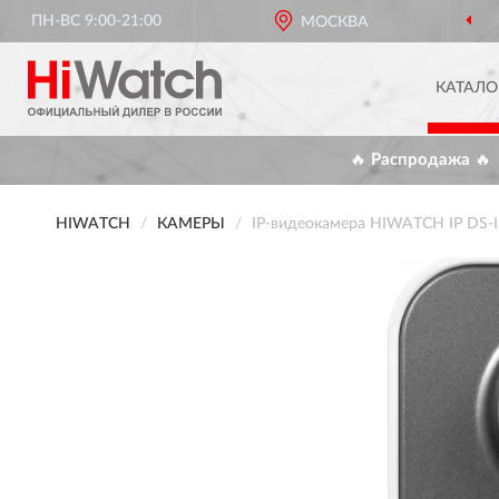
ПН-ВС 9:00-21:00
МОСКВА
КАТАЛО
🔥 Распродажа 🔥
HIWATCH
КАМЕРЫ
IP-видеокамера HIWATCH IP DS-I