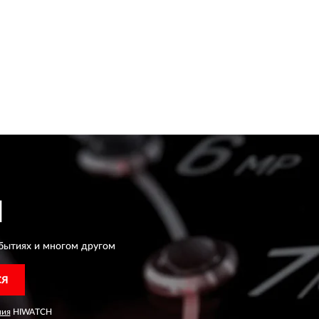
H
бытиях и многом другом
СЯ
ния
HIWATCH