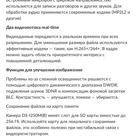
Встроенный микрофон с широкой направленностью
используется для записи разговоров и других звуков. Для
обработки аудио применяются современные кодеки (MP2L2 и
другие).
Два видеопотока
real-
time
Видеоданные передаются в реальном времени при всех
разрешениях. Для уменьшения размера файла используются
эффективные кодеки — такие, как H.265+/264+. В кадре
можно задать область приоритетного интереса с
повышенной детализацией.
Функции для улучшения изображения
Проблемы из-за сложной освещенности решаются с
помощью цифрового динамического диапазона DWDR,
подавления шумов 3DNR и компенсации фоновой засветки
BLC. Контрастность — улучшается, помехи — убираются.
Сохранение файлов на карту памяти
Камера DS-I250M(B) имеет слот для SD карты емкостью до
256 Гб. Используйте карту для локального сохранения
файлов, это особенно полезно при нестабильной связи с
видеорегистратором.