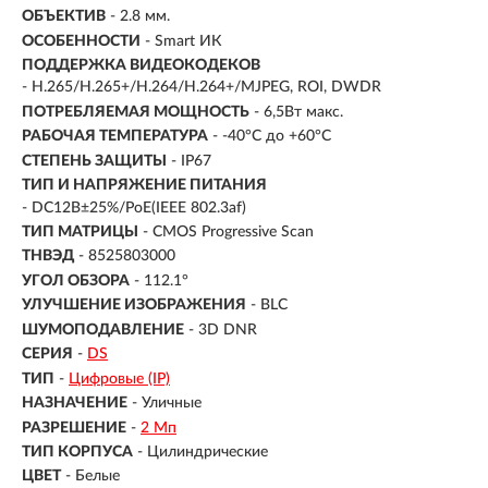
ОБЪЕКТИВ
- 2.8 мм.
ОСОБЕННОСТИ
- Smart ИК
ПОДДЕРЖКА ВИДЕОКОДЕКОВ
- H.265/H.265+/H.264/H.264+/MJPEG, ROI, DWDR
ПОТРЕБЛЯЕМАЯ МОЩНОСТЬ
- 6,5Вт макс.
РАБОЧАЯ ТЕМПЕРАТУРА
- -40°C до +60°C
СТЕПЕНЬ ЗАЩИТЫ
- IP67
ТИП И НАПРЯЖЕНИЕ ПИТАНИЯ
- DC12В±25%/PoE(IEEE 802.3af)
ТИП МАТРИЦЫ
- CMOS Progressive Scan
ТНВЭД
- 8525803000
УГОЛ ОБЗОРА
- 112.1°
УЛУЧШЕНИЕ ИЗОБРАЖЕНИЯ
- BLC
ШУМОПОДАВЛЕНИЕ
- 3D DNR
СЕРИЯ
-
DS
ТИП
-
Цифровые (IP)
НАЗНАЧЕНИЕ
-
Уличные
РАЗРЕШЕНИЕ
-
2 Мп
ТИП КОРПУСА
-
Цилиндрические
ЦВЕТ
-
Белые