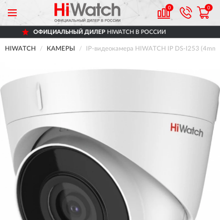
0
0
ЛЬНЫЙ ДИЛЕР
HIWATCH В РОССИИ
ДОС
HIWATCH
КАМЕРЫ
IP-видеокамера HIWATCH IP DS-I253 (4mm)