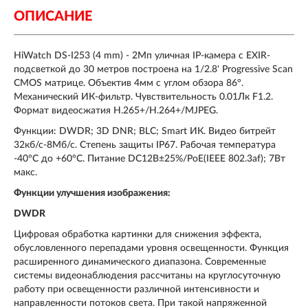
ОПИСАНИЕ
HiWatch DS-I253 (4 mm)
- 2Мп уличная IP-камера с EXIR-
подсветкой до 30 метров построена на 1/2.8' Progressive Scan
CMOS матрице. Объектив 4мм с углом обзора 86°.
Механический ИК-фильтр. Чувствительность 0.01Лк F1.2.
Формат видеосжатия H.265+/H.264+/MJPEG.
Функции: DWDR; 3D DNR; BLC; Smart ИК. Видео битрейт
32кб/с-8Мб/с. Степень защиты IP67. Рабочая температура
-40°C до +60°C. Питание DC12В±25%/PoE(IEEE 802.3af); 7Вт
макс.
Функции улучшения изображения:
DWDR
Цифровая обработка картинки для снижения эффекта,
обусловленного перепадами уровня освещенности. Функция
расширенного динамического диапазона. Современные
системы видеонаблюдения рассчитаны на круглосуточную
работу при освещенности различной интенсивности и
направленности потоков света. При такой напряженной