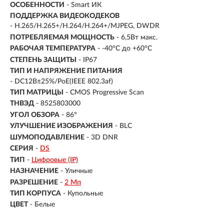
ОСОБЕННОСТИ
- Smart ИК
ПОДДЕРЖКА ВИДЕОКОДЕКОВ
- H.265/H.265+/H.264/H.264+/MJPEG, DWDR
ПОТРЕБЛЯЕМАЯ МОЩНОСТЬ
- 6,5Вт макс.
РАБОЧАЯ ТЕМПЕРАТУРА
- -40°C до +60°C
СТЕПЕНЬ ЗАЩИТЫ
- IP67
ТИП И НАПРЯЖЕНИЕ ПИТАНИЯ
- DC12В±25%/PoE(IEEE 802.3af)
ТИП МАТРИЦЫ
- CMOS Progressive Scan
ТНВЭД
- 8525803000
УГОЛ ОБЗОРА
- 86°
УЛУЧШЕНИЕ ИЗОБРАЖЕНИЯ
- BLC
ШУМОПОДАВЛЕНИЕ
- 3D DNR
СЕРИЯ
-
DS
ТИП
-
Цифровые (IP)
НАЗНАЧЕНИЕ
-
Уличные
РАЗРЕШЕНИЕ
-
2 Мп
ТИП КОРПУСА
-
Купольные
ЦВЕТ
-
Белые