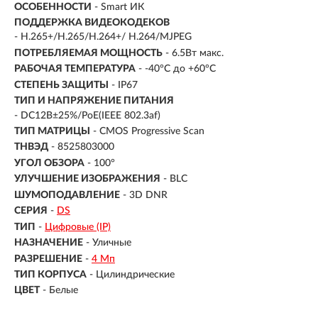
ОСОБЕННОСТИ
- Smart ИК
ПОДДЕРЖКА ВИДЕОКОДЕКОВ
- H.265+/H.265/H.264+/ H.264/MJPEG
ПОТРЕБЛЯЕМАЯ МОЩНОСТЬ
- 6.5Вт макс.
РАБОЧАЯ ТЕМПЕРАТУРА
- -40°C до +60°C
СТЕПЕНЬ ЗАЩИТЫ
- IP67
ТИП И НАПРЯЖЕНИЕ ПИТАНИЯ
- DC12В±25%/PoE(IEEE 802.3af)
ТИП МАТРИЦЫ
- CMOS Progressive Scan
ТНВЭД
- 8525803000
УГОЛ ОБЗОРА
- 100°
УЛУЧШЕНИЕ ИЗОБРАЖЕНИЯ
- BLC
ШУМОПОДАВЛЕНИЕ
- 3D DNR
СЕРИЯ
-
DS
ТИП
-
Цифровые (IP)
НАЗНАЧЕНИЕ
-
Уличные
РАЗРЕШЕНИЕ
-
4 Мп
ТИП КОРПУСА
-
Цилиндрические
ЦВЕТ
-
Белые