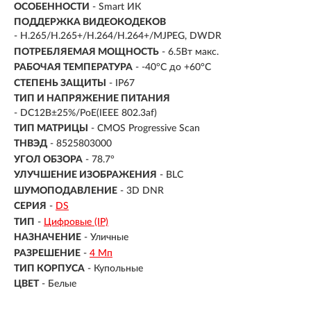
ОСОБЕННОСТИ
- Smart ИК
ПОДДЕРЖКА ВИДЕОКОДЕКОВ
- H.265/H.265+/H.264/H.264+/MJPEG, DWDR
ПОТРЕБЛЯЕМАЯ МОЩНОСТЬ
- 6.5Вт макс.
РАБОЧАЯ ТЕМПЕРАТУРА
- -40°C до +60°C
СТЕПЕНЬ ЗАЩИТЫ
- IP67
ТИП И НАПРЯЖЕНИЕ ПИТАНИЯ
- DC12В±25%/PoE(IEEE 802.3af)
ТИП МАТРИЦЫ
- CMOS Progressive Scan
ТНВЭД
- 8525803000
УГОЛ ОБЗОРА
- 78.7°
УЛУЧШЕНИЕ ИЗОБРАЖЕНИЯ
- BLC
ШУМОПОДАВЛЕНИЕ
- 3D DNR
СЕРИЯ
-
DS
ТИП
-
Цифровые (IP)
НАЗНАЧЕНИЕ
-
Уличные
РАЗРЕШЕНИЕ
-
4 Мп
ТИП КОРПУСА
-
Купольные
ЦВЕТ
-
Белые