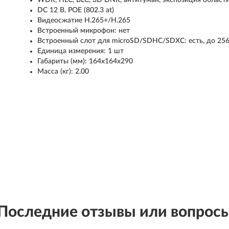
WDR, HLC, BLC, 3D DNR, антитуман, экспозиция области
DC 12 В, POE (802.3 at)
Видеосжатие H.265+/H.265
Встроенный микрофон: нет
Встроенный слот для microSD/SDHC/SDXC: есть, до 256
Единица измерения: 1 шт
Габариты (мм): 164x164x290
Масса (кг): 2.00
Последние отзывы или вопрос