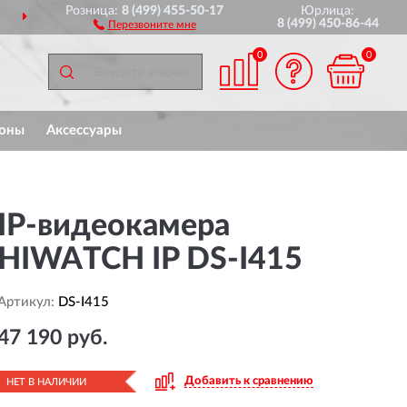
Розница:
8 (499) 455-50-17
Юрлица:
ДОСТАВИМ
ПО ВСЕЙ РОССИИ
8 (499) 450-86-44
Перезвоните мне
0
0
оны
Аксессуары
IP-видеокамера
HIWATCH IP DS-I415
Артикул:
DS-I415
47 190 руб.
Добавить к сравнению
НЕТ В НАЛИЧИИ