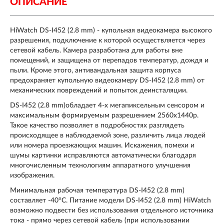
ОПИСАНИЕ
HiWatch DS-I452 (2.8 mm)
- купольная видеокамера высокого
разрешения, подключение к которой осуществляется через
сетевой кабель. Камера разработана для работы вне
помещений, и защищена от перепадов температур, дождя и
пыли. Кроме этого, антивандальная защита корпуса
предохраняет купольную видеокамеру DS-I452 (2.8 mm) от
механических повреждений и попыток деинсталяции.
DS-I452 (2.8 mm)обладает 4-х мегапиксельным сенсором и
максимальным формируемым разрешением 2560х1440p.
Такое качество позволяет в подробностях разглядеть
происходящее в наблюдаемой зоне, различить лица людей
или номера проезжающих машин. Искажения, помехи и
шумы картинки исправляются автоматически благодаря
многочисленным технологиям аппаратного улучшения
изображения.
Минимальная рабочая температура DS-I452 (2.8 mm)
составляет -40°C. Питание модели DS-I452 (2.8 mm) HiWatch
возможно подвести без использования отдельного источника
тока - прямо через сетевой кабель (при использовании