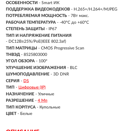
ОСОБЕННОСТИ
- Smart ИК
ПОДДЕРЖКА ВИДЕОКОДЕКОВ
- H.265+/H.264+/MJPEG
ПОТРЕБЛЯЕМАЯ МОЩНОСТЬ
- 7Вт макс.
РАБОЧАЯ ТЕМПЕРАТУРА
- -40°C до +60°C
СТЕПЕНЬ ЗАЩИТЫ
- IP67
ТИП И НАПРЯЖЕНИЕ ПИТАНИЯ
- DC12В±25%/PoE(IEEE 802.3af)
ТИП МАТРИЦЫ
- CMOS Progressive Scan
ТНВЭД
- 8525803000
УГОЛ ОБЗОРА
- 100°
УЛУЧШЕНИЕ ИЗОБРАЖЕНИЯ
- BLC
ШУМОПОДАВЛЕНИЕ
- 3D DNR
СЕРИЯ
-
DS
ТИП
-
Цифровые (IP)
НАЗНАЧЕНИЕ
-
Уличные
РАЗРЕШЕНИЕ
-
4 Мп
ТИП КОРПУСА
-
Купольные
ЦВЕТ
-
Белые