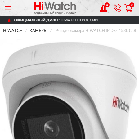
0
0
 ДИЛЕР
HIWATCH В РОССИИ
ДОСТАВИМ
П
HIWATCH
КАМЕРЫ
IP-видеокамера HIWATCH IP DS-I453L (2.8 