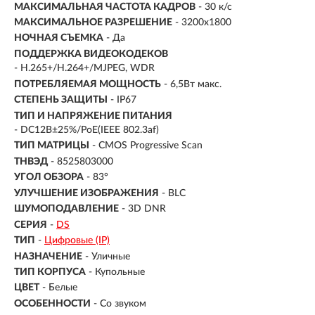
МАКСИМАЛЬНАЯ ЧАСТОТА КАДРОВ
- 30 к/с
МАКСИМАЛЬНОЕ РАЗРЕШЕНИЕ
- 3200х1800
НОЧНАЯ СЪЕМКА
- Да
ПОДДЕРЖКА ВИДЕОКОДЕКОВ
- H.265+/H.264+/MJPEG, WDR
ПОТРЕБЛЯЕМАЯ МОЩНОСТЬ
- 6,5Вт макс.
СТЕПЕНЬ ЗАЩИТЫ
- IP67
ТИП И НАПРЯЖЕНИЕ ПИТАНИЯ
- DC12В±25%/PoE(IEEE 802.3af)
ТИП МАТРИЦЫ
- CMOS Progressive Scan
ТНВЭД
- 8525803000
УГОЛ ОБЗОРА
- 83°
УЛУЧШЕНИЕ ИЗОБРАЖЕНИЯ
- BLC
ШУМОПОДАВЛЕНИЕ
- 3D DNR
СЕРИЯ
-
DS
ТИП
-
Цифровые (IP)
НАЗНАЧЕНИЕ
-
Уличные
ТИП КОРПУСА
-
Купольные
ЦВЕТ
-
Белые
ОСОБЕННОСТИ
-
Со звуком