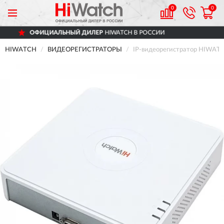
0
0
ФИЦИАЛЬНЫЙ ДИЛЕР
HIWATCH В РОССИИ
HIWATCH
ВИДЕОРЕГИСТРАТОРЫ
IP-видеорегистратор HIWAT