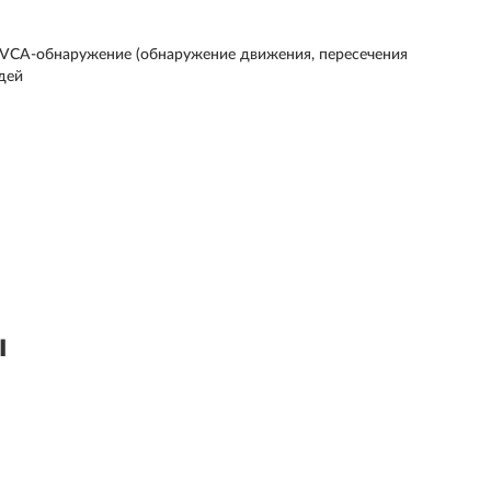
 VCA-обнаружение (обнаружение движения, пересечения
юдей
ы