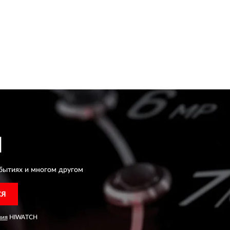
H
бытиях и многом другом
СЯ
ния
HIWATCH