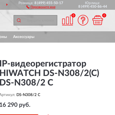
Розница:
8 (499) 455-50-17
Юрлица:
ДОСТАВИМ
ПО ВСЕЙ РОССИИ
8 (499) 450-86-44
Перезвоните мне
0
0
оны
Аксессуары
IP-видеорегистратор
HIWATCH DS-N308/2(C)
DS-N308/2 C
Артикул:
DS-N308/2 C
16 290 руб.