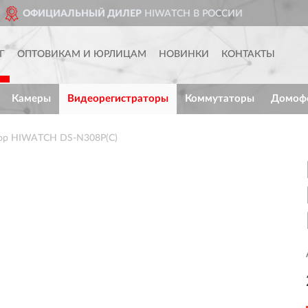
TCH В РОССИИ
ДОСТАВИМ
П
Г
ОПТОВИКАМ И ЮРЛИЦАМ
НОВИНКИ
КОНТАКТЫ
Камеры
Видеорегистраторы
Коммутаторы
Домоф
тор HIWATCH DS-N308P(С)