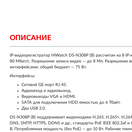
ОПИСАНИЕ
IP-видеорегистратор HiWatch DS-N308P (B) рассчитан на 8 IP
80 Мбит/с. Разрешение записи видео — до 8 Мп. Разрешение 
интерфейсами: общий бюджет — 75 Вт.
Интерфейсы:
Сетевой GE-порт RJ-45.
Аудиовход и аудиовыход.
Видеовыходы VGA и HDMI.
SATA для подключения HDD емкостью до 6 Тбайт.
Два USB 2.0.
DS-N308P (B) поддерживает видеокодеки H.265, H.265+, H.264
DNS, SMTP, HTTPS, DDNS и др., стандарты РоЕ IEEE 802.3af и 
В. Потребляемая мощность (без РоЕ) — до 10 Вт. Рабочие тем