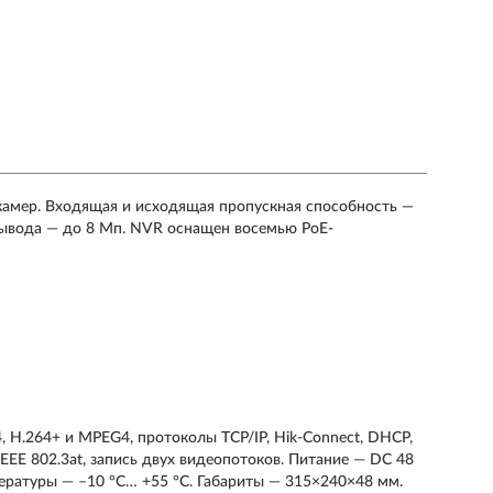
-камер. Входящая и исходящая пропускная способность —
вывода — до 8 Мп. NVR оснащен восемью РоЕ-
, H.264+ и MPEG4, протоколы TCP/IP, Hik-Connect, DHCP,
IEEE 802.3at, запись двух видеопотоков. Питание — DC 48
пературы — –10 °C… +55 °C. Габариты — 315×240×48 мм.