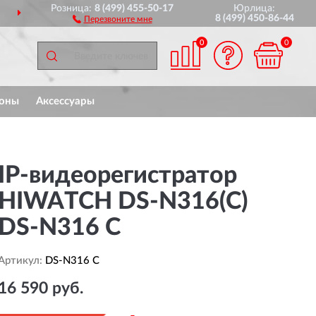
Розница:
8 (499) 455-50-17
Юрлица:
ДОСТАВИМ
ПО ВСЕЙ РОССИИ
8 (499) 450-86-44
Перезвоните мне
0
0
оны
Аксессуары
IP-видеорегистратор
HIWATCH DS-N316(С)
DS-N316 C
Артикул:
DS-N316 C
16 590 руб.