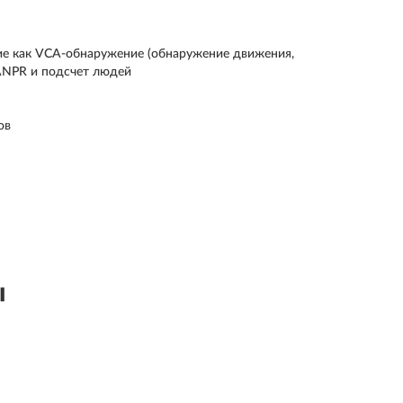
ие как VCA-обнаружение (обнаружение движения,
, ANPR и подсчет людей
ов
ы