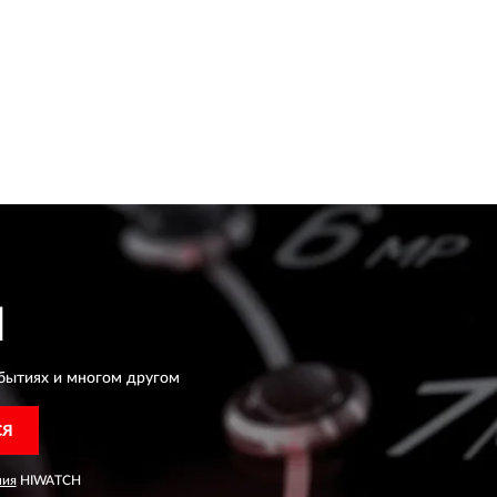
H
бытиях и многом другом
СЯ
ния
HIWATCH