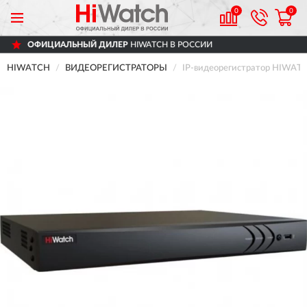
0
0
НЫЙ ДИЛЕР
HIWATCH В РОССИИ
ДОСТА
HIWATCH
ВИДЕОРЕГИСТРАТОРЫ
IP-видеорегистратор HIWATC