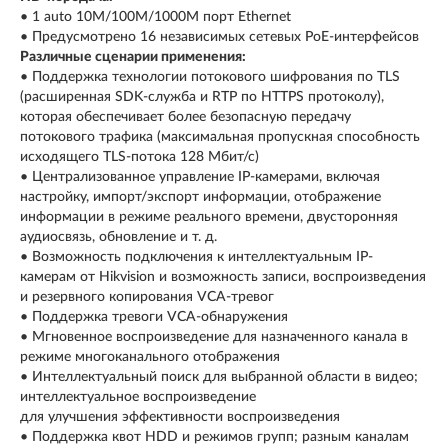
• 1 auto 10M/100M/1000M порт Ethernet
• Предусмотрено 16 независимых сетевых PoE-интерфейсов
Различные сценарии применения:
• Поддержка технологии потокового шифрования по TLS
(расширенная SDK-служба и RTP по HTTPS протоколу),
которая обеспечивает более безопасную передачу
потокового трафика (максимальная пропускная способность
исходящего TLS-потока 128 Мбит/с)
• Централизованное управление IP-камерами, включая
настройку, импорт/экспорт информации, отображение
информации в режиме реального времени, двусторонняя
аудиосвязь, обновление и т. д.
• Возможность подключения к интеллектуальным IP-
камерам от Hikvision и возможность записи, воспроизведения
и резервного копирования VCA-тревог
• Поддержка тревоги VCA-обнаружения
• Мгновенное воспроизведение для назначенного канала в
режиме многоканального отображения
• Интеллектуальный поиск для выбранной области в видео;
интеллектуальное воспроизведение
для улучшения эффективности воспроизведения
• Поддержка квот HDD и режимов групп; разным каналам