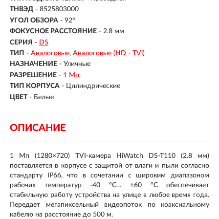
ТНВЭД
- 8525803000
УГОЛ ОБЗОРА
- 92°
ФОКУСНОЕ РАССТОЯНИЕ
- 2.8 мм
СЕРИЯ
-
DS
ТИП
-
Аналоговые
Аналоговые (HD - TVi)
НАЗНАЧЕНИЕ
-
Уличные
РАЗРЕШЕНИЕ
-
1 Мп
ТИП КОРПУСА
-
Цилиндрические
ЦВЕТ
-
Белые
ОПИСАНИЕ
1 Мп (1280×720) TVI-камера HiWatch DS-T110 (2.8 мм)
поставляется в корпусе с защитой от влаги и пыли согласно
стандарту IP66, что в сочетании с широким диапазоном
рабочих температур -40 °C… +60 °C обеспечивает
стабильную работу устройства на улице в любое время года.
Передает мегапиксельный видеопоток по коаксиальному
кабелю на расстояние до 500 м.