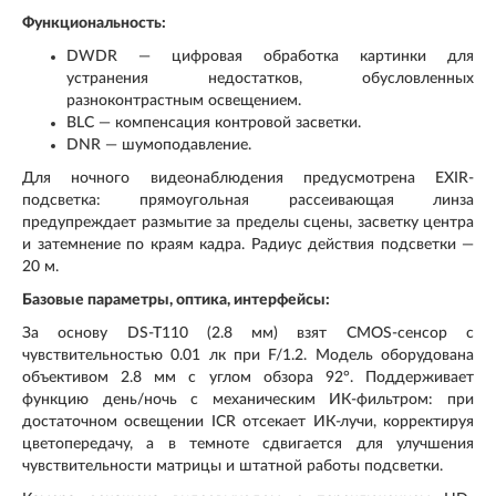
Функциональность:
DWDR — цифровая обработка картинки для
устранения недостатков, обусловленных
разноконтрастным освещением.
BLC — компенсация контровой засветки.
DNR — шумоподавление.
Для ночного видеонаблюдения предусмотрена EXIR-
подсветка: прямоугольная рассеивающая линза
предупреждает размытие за пределы сцены, засветку центра
и затемнение по краям кадра. Радиус действия подсветки —
20 м.
Базовые параметры, оптика, интерфейсы:
За основу DS-T110 (2.8 мм) взят CMOS-сенсор с
чувствительностью 0.01 лк при F/1.2. Модель оборудована
объективом 2.8 мм с углом обзора 92°. Поддерживает
функцию день/ночь с механическим ИК-фильтром: при
достаточном освещении ICR отсекает ИК-лучи, корректируя
цветопередачу, а в темноте сдвигается для улучшения
чувствительности матрицы и штатной работы подсветки.