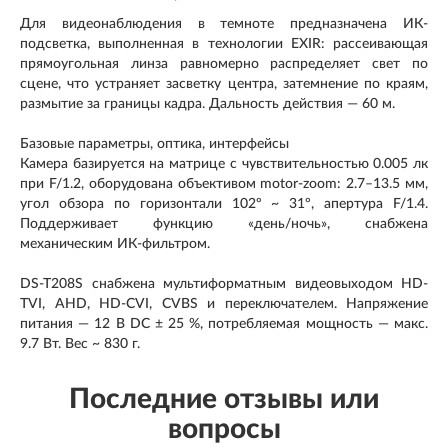
Для видеонаблюдения в темноте предназначена ИК-
подсветка, выполненная в технологии EXIR: рассеивающая
прямоугольная линза равномерно распределяет свет по
сцене, что устраняет засветку центра, затемнение по краям,
размытие за границы кадра. Дальность действия — 60 м.
Базовые параметры, оптика, интерфейсы
Камера базируется на матрице с чувствительностью 0.005 лк
при F/1.2, оборудована объективом motor-zoom: 2.7–13.5 мм,
угол обзора по горизонтали 102º ~ 31º, апертура F/1.4.
Поддерживает функцию «день/ночь», снабжена
механическим ИК-фильтром.
DS-T208S снабжена мультиформатным видеовыходом HD-
TVI, AHD, HD-CVI, CVBS и переключателем. Напряжение
питания — 12 В DC ± 25 %, потребляемая мощность — макс.
9.7 Вт. Вес ~ 830 г.
Последние отзывы или
вопросы