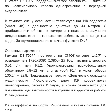
HiWatch DS-T209P поддерживает технологию PoC — питание
по коаксиальному кабелю одновременно с передачей
видеосигнала.
В темноте сцену освещает интеллектуальная ИК-подсветка
(Smart ИК) с дальностью действия до 40 метров. С
приближением объекта к камере интенсивность излучения
диодов снижается — это позволяет избежать засветки центра
кадра. За шумоподавление отвечает функция DNR.
Основные параметры
Камера DS-T209P построена на CMOS-сенсоре 1/2.7" с
разрешением 1920x1080 (1080p) 25 Fps, чувствительностью
0.01 Лк при F1.2. Укомплектована вариофокальным
объективом 2.8–12 мм с апертурой F1.4 и углом обзора
105.2° – 32.8. Поддерживает режим «День/ночь», оснащена
механическим ИК-фильтром: днем ICR корректирует
цветопередачу, отсекая ИК-лучи, а ночью отключается для
повышения чувствительности матрицы и корректной работы
ИК-подсветки.
Из интерфейсов на борту BNC-разъем и гнездо питания DC
12 В.