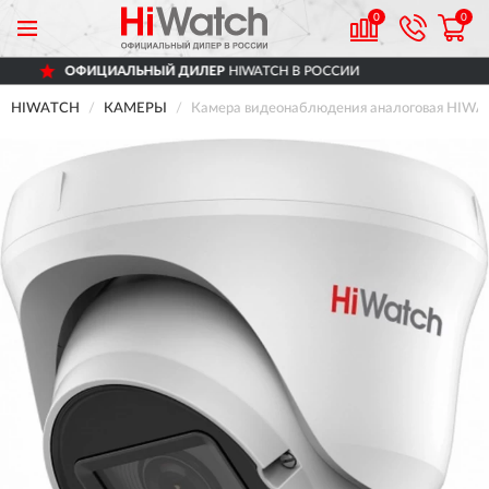
0
0
НЫЙ ДИЛЕР
HIWATCH В РОССИИ
ДОСТА
HIWATCH
КАМЕРЫ
Камера видеонаблюдения аналоговая HIWA