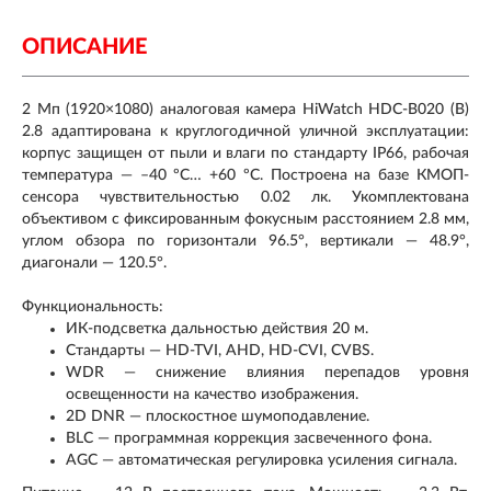
ОПИСАНИЕ
2 Мп (1920×1080) аналоговая камера HiWatch HDC-B020 (B)
2.8 адаптирована к круглогодичной уличной эксплуатации:
корпус защищен от пыли и влаги по стандарту IP66, рабочая
температура — –40 ºC… +60 ºC. Построена на базе КМОП-
сенсора чувствительностью 0.02 лк. Укомплектована
объективом с фиксированным фокусным расстоянием 2.8 мм,
углом обзора по горизонтали 96.5°, вертикали — 48.9°,
диагонали — 120.5°.
Функциональность:
ИК-подсветка дальностью действия 20 м.
Стандарты — HD-TVI, AHD, HD-CVI, CVBS.
WDR — снижение влияния перепадов уровня
освещенности на качество изображения.
2D DNR — плоскостное шумоподавление.
BLC — программная коррекция засвеченного фона.
AGC — автоматическая регулировка усиления сигнала.