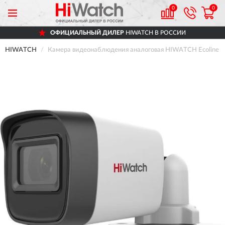
0
0
ОФИЦИАЛЬНЫЙ ДИЛЕР
HIWATCH В РОССИИ
HIWATCH
Камера видеонаблюдения аналоговая HIWATCH Ecoline H