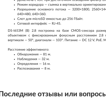
День/ночь с ICR: при достаточном освещении фильтр б
Режим коридора — съемка в вертикально ориентирован
Разрешение основного потока — 3200×1800, 2560×144
640×480, 640×360.
Слот для microSD емкостью до 256 Гбайт.
Сетевой интерфейс — RJ-45.
DS-I653M (B) 2.8 построена на базе CMOS-сенсора размер
объективом с фиксированным фокусным расстоянием 2.8 мм
вертикали — 50°, диагонали — 103°. Питание — DC 12 V, PoE. М
Расстояние эффективного:
Обнаружения — 81 м.
Наблюдения — 32 м.
Определения — 16 м.
Распознавания — 8 м.
Последние отзывы или вопрос