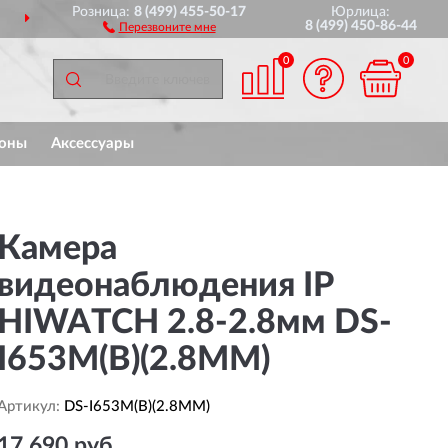
Розница:
8 (499) 455-50-17
Юрлица:
ВСЕЙ РОССИИ
ПОЛНЫ
8 (499) 450-86-44
Перезвоните мне
0
0
оны
Аксессуары
Камера
видеонаблюдения IP
HIWATCH 2.8-2.8мм DS-
I653M(B)(2.8MM)
Артикул:
DS-I653M(B)(2.8MM)
17 690 руб.