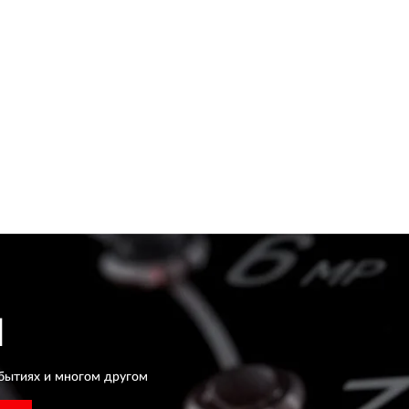
H
бытиях и многом другом