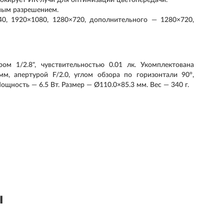
локирует ИК-лучи для оптимизации цветопередачи.
ным разрешением.
0, 1920×1080, 1280×720, дополнительного — 1280×720,
ом 1/2.8", чувствительностью 0.01 лк. Укомплектована
, апертурой F/2.0, углом обзора по горизонтали 90°,
ощность — 6.5 Вт. Размер — Ø110.0×85.3 мм. Вес — 340 г.
ы