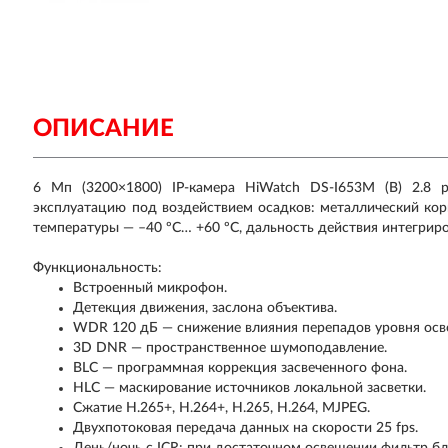
ОПИСАНИЕ
6 Мп (3200×1800) IP-камера HiWatch DS-I653M (B) 2.8 р
эксплуатацию под воздействием осадков: металлический кор
температуры — –40 ºС… +60 ºС, дальность действия интегриро
Функциональность:
Встроенный микрофон.
Детекция движения, заслона объектива.
WDR 120 дБ — снижение влияния перепадов уровня осв
3D DNR — пространственное шумоподавление.
BLC — программная коррекция засвеченного фона.
HLC — маскирование источников локальной засветки.
Сжатие H.265+, H.264+, H.265, H.264, MJPEG.
Двухпотоковая передача данных на скорости 25 fps.