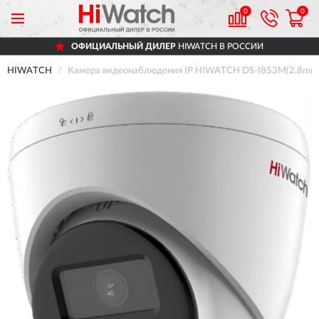
0
0
ОФИЦИАЛЬНЫЙ ДИЛЕР
HIWATCH В РОССИИ
HIWATCH
Камера видеонаблюдения IP HIWATCH DS-I853M(2.8mm)