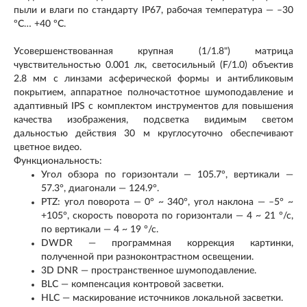
пыли и влаги по стандарту IP67, рабочая температура — –30
ºС… +40 ºС.
Усовершенствованная крупная (1/1.8") матрица
чувствительностью 0.001 лк, светосильный (F/1.0) объектив
2.8 мм с линзами асферической формы и антибликовым
покрытием, аппаратное полночастотное шумоподавление и
адаптивный IPS с комплектом инструментов для повышения
качества изображения, подсветка видимым светом
дальностью действия 30 м круглосуточно обеспечивают
цветное видео.
Функциональность:
Угол обзора по горизонтали — 105.7°, вертикали —
57.3°, диагонали — 124.9°.
PTZ: угол поворота — 0° ~ 340°, угол наклона — –5° ~
+105°, скорость поворота по горизонтали — 4 ~ 21 °/с,
по вертикали — 4 ~ 19 °/с.
DWDR — программная коррекция картинки,
полученной при разноконтрастном освещении.
3D DNR — пространственное шумоподавление.
BLC — компенсация контровой засветки.
HLC — маскирование источников локальной засветки.