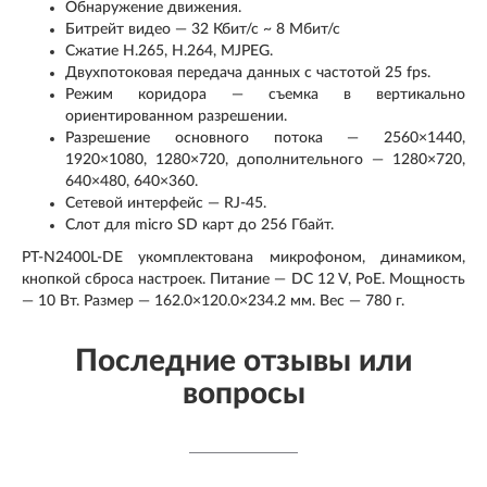
Обнаружение движения.
Битрейт видео — 32 Кбит/с ~ 8 Мбит/с
Сжатие H.265, H.264, MJPEG.
Двухпотоковая передача данных с частотой 25 fps.
Режим коридора — съемка в вертикально
ориентированном разрешении.
Разрешение основного потока — 2560×1440,
1920×1080, 1280×720, дополнительного — 1280×720,
640×480, 640×360.
Сетевой интерфейс — RJ-45.
Слот для micro SD карт до 256 Гбайт.
PT-N2400L-DE укомплектована микрофоном, динамиком,
кнопкой сброса настроек. Питание — DC 12 V, PoE. Мощность
— 10 Вт. Размер — 162.0×120.0×234.2 мм. Вес — 780 г.
Последние отзывы или
вопросы