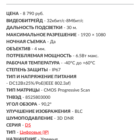
ЦЕНА
- 8 790 руб.
ВИДЕОБИТРЕЙД
- 32кбит/с-8Мбит/с
ДАЛЬНОСТЬ ПОДСВЕТКИ
- 30 м.
МАКСИМАЛЬНОЕ РАЗРЕШЕНИЕ
- 1920 × 1080
НОЧНАЯ СЪЕМКА
- Да
ОБЪЕКТИВ
- 4 мм.
ПОТРЕБЛЯЕМАЯ МОЩНОСТЬ
- 6.5Вт макс.
РАБОЧАЯ ТЕМПЕРАТУРА
- -40°C до +60°C
СТЕПЕНЬ ЗАЩИТЫ
- IP67
ТИП И НАПРЯЖЕНИЕ ПИТАНИЯ
- DC12В±25%/PoE(IEEE 802.3af)
ТИП МАТРИЦЫ
- CMOS Progressive Scan
ТНВЭД
- 8525803000
УГОЛ ОБЗОРА
- 90,2°
УЛУЧШЕНИЕ ИЗОБРАЖЕНИЯ
- BLC
ШУМОПОДАВЛЕНИЕ
- 3D DNR
СЕРИЯ
-
DS
ТИП
-
Цифровые (IP)
НАЗНАЧЕНИЕ
-
Уличные