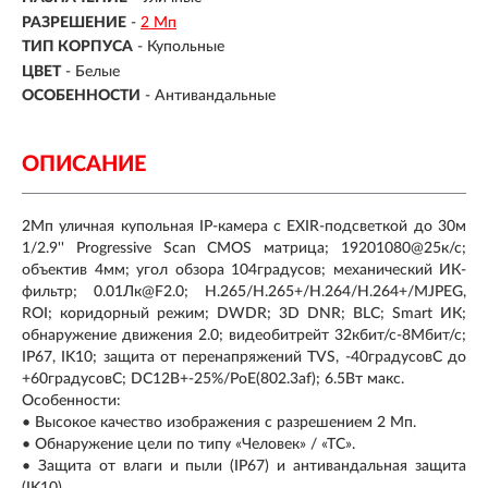
РАЗРЕШЕНИЕ
-
2 Мп
ТИП КОРПУСА
-
Купольные
ЦВЕТ
-
Белые
ОСОБЕННОСТИ
-
Антивандальные
ОПИСАНИЕ
2Мп уличная купольная IP-камера с EXIR-подсветкой до 30м
1/2.9'' Progressive Scan CMOS матрица; 19201080@25к/с;
объектив 4мм; угол обзора 104градусов; механический ИК-
фильтр; 0.01Лк@F2.0; H.265/H.265+/H.264/H.264+/MJPEG,
ROI; коридорный режим; DWDR; 3D DNR; BLC; Smart ИК;
обнаружение движения 2.0; видеобитрейт 32кбит/с-8Мбит/с;
IP67, IK10; защита от перенапряжений TVS, -40градусовC до
+60градусовC; DC12В+-25%/PoE(802.3af); 6.5Вт макс.
Особенности:
• Высокое качество изображения с разрешением 2 Мп.
• Обнаружение цели по типу «Человек» / «ТС».
• Защита от влаги и пыли (IP67) и антивандальная защита