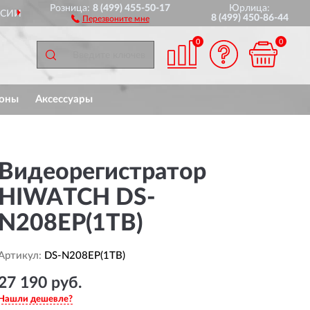
Розница:
8 (499) 455-50-17
Юрлица:
ПОЛНЫЙ
АССОРТИМЕНТ БРЕНД
8 (499) 450-86-44
Перезвоните мне
0
0
оны
Аксессуары
Видеорегистратор
HIWATCH DS-
N208EP(1TB)
Артикул:
DS-N208EP(1TB)
27 190 руб.
Нашли дешевле?