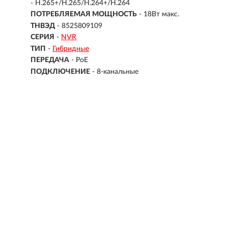
- H.265+/H.265/H.264+/H.264
ПОТРЕБЛЯЕМАЯ МОЩНОСТЬ
- 18Вт макс.
ТНВЭД
- 8525809109
СЕРИЯ
-
NVR
ТИП
-
Гибридные
ПЕРЕДАЧА
-
PoE
ПОДКЛЮЧЕНИЕ
-
8-канальные